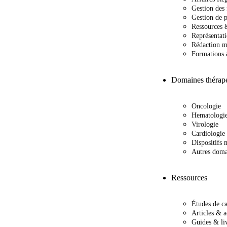
Gestion des 
Gestion de 
Ressources 
Représentat
Rédaction m
Formations
Domaines thérap
Oncologie
Hematologi
Virologie
Cardiologie
Dispositifs
Autres doma
Ressources
Études de c
Articles & a
Guides & liv