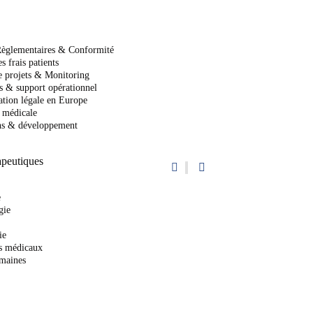
Règlementaires & Conformité
s frais patients
e projets & Monitoring
s & support opérationnel
ation légale en Europe
 médicale
ns & développement
peutiques
e
gie
ie
fs médicaux
maines