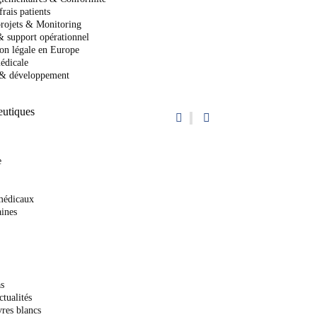
frais patients
projets & Monitoring
& support opérationnel
ion légale en Europe
édicale
 & développement
eutiques
e
 médicaux
ines
as
ctualités
res blancs