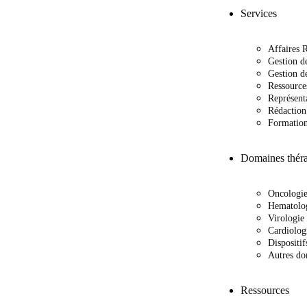
Services
Affaires 
Gestion de
Gestion d
Ressource
Représent
Rédaction
Formatio
Domaines théra
Oncologi
Hematolo
Virologie
Cardiolog
Dispositi
Autres do
Ressources