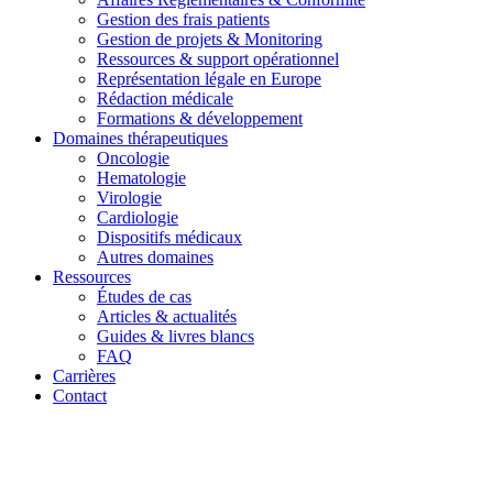
Gestion des frais patients
Gestion de projets & Monitoring
Ressources & support opérationnel
Représentation légale en Europe
Rédaction médicale
Formations & développement
Domaines thérapeutiques
Oncologie
Hematologie
Virologie
Cardiologie
Dispositifs médicaux
Autres domaines
Ressources
Études de cas
Articles & actualités
Guides & livres blancs
FAQ
Carrières
Contact