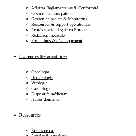
Affaires Règlementaires & Conformité
Gestion des frais patients
Gestion de projets & Monitoring
Ressources & support opérationnel
Représentation légale en Europe
Rédaction médicale
Formations & développement
Domaines thérapeutiques
Oncologie
Hematologie
Virologie
Cardiologie
Dispositifs médicaux
Autres domaines
Ressources
Études de cas