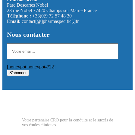
Parc Descartes Nobel
23 rue Nobel 77420 Champs sur Marne France
Téléphone :
+33(0)9 72 57 48 30
Email:
contact[@]pharmaspecific[.]fr
Nous contacter
[honeypot honeypot-722]
S'abonner
Votre partenaire CRO pour la conduite et le succès de
vos études cliniques