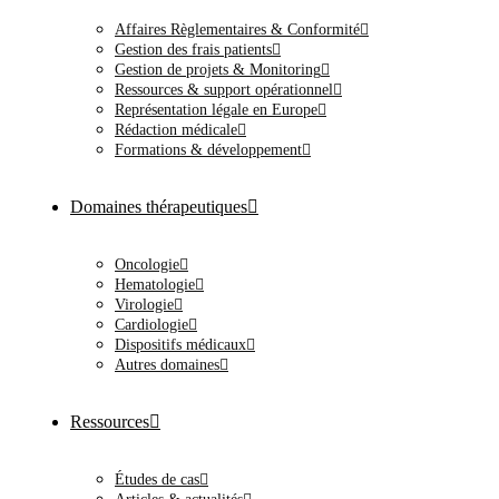
Affaires Règlementaires & Conformité
Gestion des frais patients
Gestion de projets & Monitoring
Ressources & support opérationnel
Représentation légale en Europe
Rédaction médicale
Formations & développement
Domaines thérapeutiques
Oncologie
Hematologie
Virologie
Cardiologie
Dispositifs médicaux
Autres domaines
Ressources
Études de cas