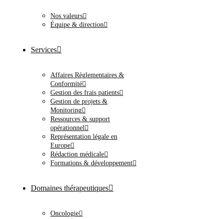
Nos valeurs
Équipe & direction
Services
Affaires Règlementaires &
Conformité
Gestion des frais patients
Gestion de projets &
Monitoring
Ressources & support
opérationnel
Représentation légale en
Europe
Rédaction médicale
Formations & développement
Domaines thérapeutiques
Oncologie